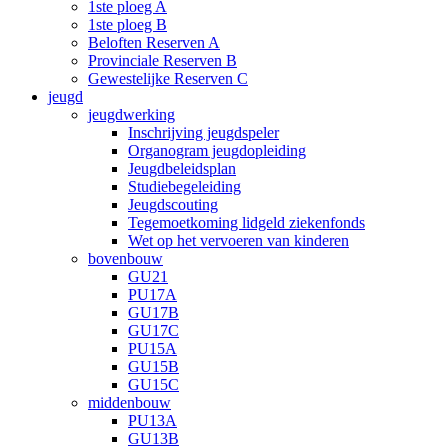
1ste ploeg A
1ste ploeg B
Beloften Reserven A
Provinciale Reserven B
Gewestelijke Reserven C
jeugd
jeugdwerking
Inschrijving jeugdspeler
Organogram jeugdopleiding
Jeugdbeleidsplan
Studiebegeleiding
Jeugdscouting
Tegemoetkoming lidgeld ziekenfonds
Wet op het vervoeren van kinderen
bovenbouw
GU21
PU17A
GU17B
GU17C
PU15A
GU15B
GU15C
middenbouw
PU13A
GU13B