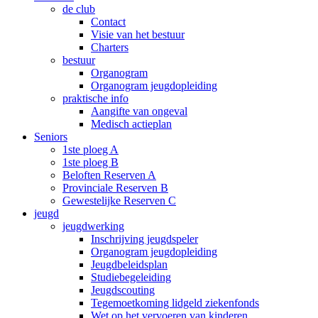
de club
Contact
Visie van het bestuur
Charters
bestuur
Organogram
Organogram jeugdopleiding
praktische info
Aangifte van ongeval
Medisch actieplan
Seniors
1ste ploeg A
1ste ploeg B
Beloften Reserven A
Provinciale Reserven B
Gewestelijke Reserven C
jeugd
jeugdwerking
Inschrijving jeugdspeler
Organogram jeugdopleiding
Jeugdbeleidsplan
Studiebegeleiding
Jeugdscouting
Tegemoetkoming lidgeld ziekenfonds
Wet op het vervoeren van kinderen