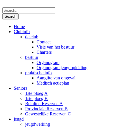
Home
Clubinfo
de club
Contact
Visie van het bestuur
Charters
bestuur
Organogram
Organogram jeugdopleiding
praktische info
Aangifte van ongeval
Medisch actieplan
Seniors
1ste ploeg A
1ste ploeg B
Beloften Reserven A
Provinciale Reserven B
Gewestelijke Reserven C
jeugd
jeugdwerking