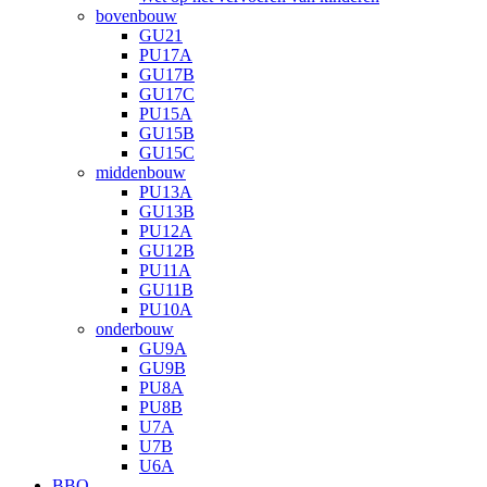
bovenbouw
GU21
PU17A
GU17B
GU17C
PU15A
GU15B
GU15C
middenbouw
PU13A
GU13B
PU12A
GU12B
PU11A
GU11B
PU10A
onderbouw
GU9A
GU9B
PU8A
PU8B
U7A
U7B
U6A
BBQ