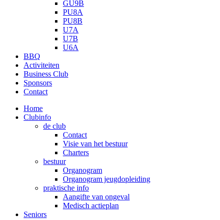
GU9B
PU8A
PU8B
U7A
U7B
U6A
BBQ
Activiteiten
Business Club
Sponsors
Contact
Home
Clubinfo
de club
Contact
Visie van het bestuur
Charters
bestuur
Organogram
Organogram jeugdopleiding
praktische info
Aangifte van ongeval
Medisch actieplan
Seniors