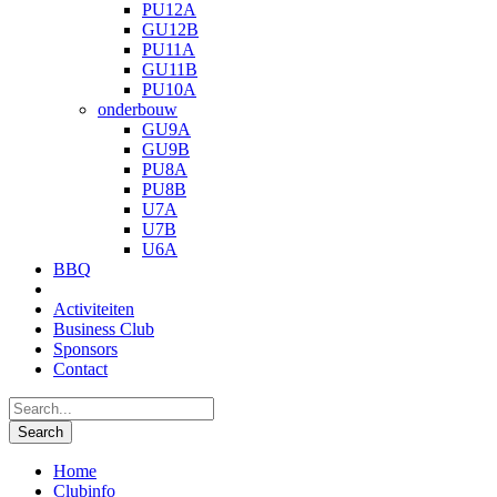
PU12A
GU12B
PU11A
GU11B
PU10A
onderbouw
GU9A
GU9B
PU8A
PU8B
U7A
U7B
U6A
BBQ
Activiteiten
Business Club
Sponsors
Contact
Home
Clubinfo