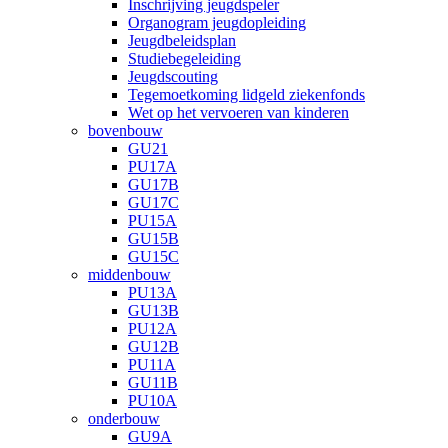
Inschrijving jeugdspeler
Organogram jeugdopleiding
Jeugdbeleidsplan
Studiebegeleiding
Jeugdscouting
Tegemoetkoming lidgeld ziekenfonds
Wet op het vervoeren van kinderen
bovenbouw
GU21
PU17A
GU17B
GU17C
PU15A
GU15B
GU15C
middenbouw
PU13A
GU13B
PU12A
GU12B
PU11A
GU11B
PU10A
onderbouw
GU9A