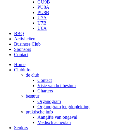
GU9B
PU8A
PU8B
U7A
U7B
U6A
BBQ
Activiteiten
Business Club
Sponsors
Contact
Home
Clubinfo
de club
Contact
Visie van het bestuur
Charters
bestuur
Organogram
Organogram jeugdopleiding
praktische info
Aangifte van ongeval
Medisch actieplan
Seniors