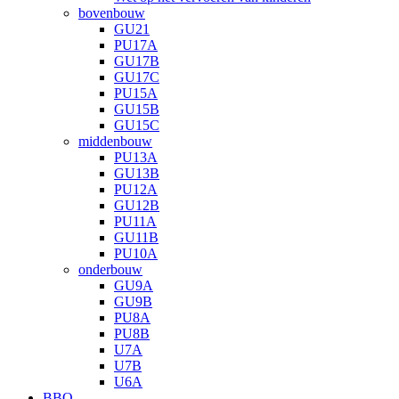
bovenbouw
GU21
PU17A
GU17B
GU17C
PU15A
GU15B
GU15C
middenbouw
PU13A
GU13B
PU12A
GU12B
PU11A
GU11B
PU10A
onderbouw
GU9A
GU9B
PU8A
PU8B
U7A
U7B
U6A
BBQ