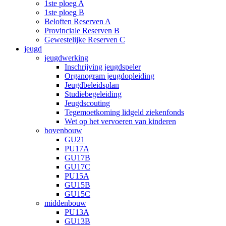
1ste ploeg A
1ste ploeg B
Beloften Reserven A
Provinciale Reserven B
Gewestelijke Reserven C
jeugd
jeugdwerking
Inschrijving jeugdspeler
Organogram jeugdopleiding
Jeugdbeleidsplan
Studiebegeleiding
Jeugdscouting
Tegemoetkoming lidgeld ziekenfonds
Wet op het vervoeren van kinderen
bovenbouw
GU21
PU17A
GU17B
GU17C
PU15A
GU15B
GU15C
middenbouw
PU13A
GU13B