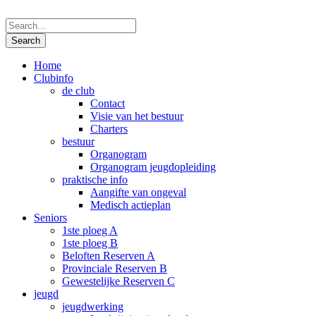
Home
Clubinfo
de club
Contact
Visie van het bestuur
Charters
bestuur
Organogram
Organogram jeugdopleiding
praktische info
Aangifte van ongeval
Medisch actieplan
Seniors
1ste ploeg A
1ste ploeg B
Beloften Reserven A
Provinciale Reserven B
Gewestelijke Reserven C
jeugd
jeugdwerking