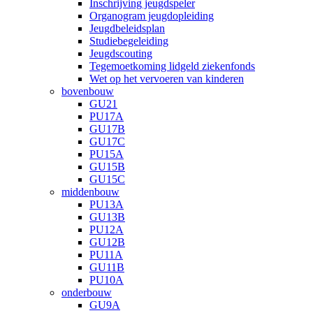
Inschrijving jeugdspeler
Organogram jeugdopleiding
Jeugdbeleidsplan
Studiebegeleiding
Jeugdscouting
Tegemoetkoming lidgeld ziekenfonds
Wet op het vervoeren van kinderen
bovenbouw
GU21
PU17A
GU17B
GU17C
PU15A
GU15B
GU15C
middenbouw
PU13A
GU13B
PU12A
GU12B
PU11A
GU11B
PU10A
onderbouw
GU9A