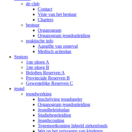
de club
Contact
Visie van het bestuur
Charters
bestuur
Organogram
Organogram jeugdopleiding
praktische info
Aangifte van ongeval
Medisch actieplan
Seniors
1ste ploeg A
1ste ploeg B
Beloften Reserven A
Provinciale Reserven B
Gewestelijke Reserven C
jeugd
jeugdwerking
Inschrijving jeugdspeler
Organogram jeugdopleiding
Jeugdbeleidsplan
Studiebegeleiding
Jeugdscouting
Tegemoetkoming lidgeld ziekenfonds
Wet op het vervoeren van kinderen