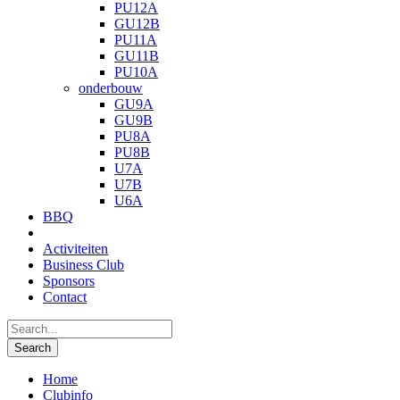
PU12A
GU12B
PU11A
GU11B
PU10A
onderbouw
GU9A
GU9B
PU8A
PU8B
U7A
U7B
U6A
BBQ
Activiteiten
Business Club
Sponsors
Contact
Home
Clubinfo